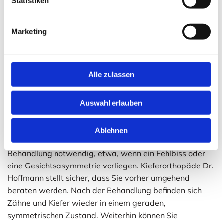
Statistiken
Schnarchtherapien und andere
Behandlungen
Marketing
Zum Aufgabenbereich der Dr. Hoffmann
Kieferorthopädie gehört unter anderem die
Kiefergelenktherapie. Die Therapien können so
Alle zulassen
unterschiedlich sein wie die verschiedenen Symptome,
angefangen von Kopfschmerzen zu knackenden
Auswahl erlauben
Kiefergelenken oder einer eingeschränkten
Mundöffnung. Wir beraten Sie gerne hinsichtlich einer
möglichen Cranio-Mandibulären-Dysfunktion (CMD).
Ablehnen
Eventuell ist eine Kieferorthopädisch-Kieferchirurgische
Behandlung notwendig, etwa, wenn ein Fehlbiss oder
eine Gesichtsasymmetrie vorliegen. Kieferorthopäde Dr.
Hoffmann stellt sicher, dass Sie vorher umgehend
beraten werden. Nach der Behandlung befinden sich
Zähne und Kiefer wieder in einem geraden,
symmetrischen Zustand. Weiterhin können Sie