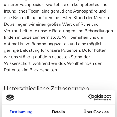
unserer Fachpraxis erwartet sie ein kompetentes und
freundliches Team, eine gemütliche Atmosphäre und
eine Behandlung auf dem neuesten Stand der Medizin.
Dabei legen wir einen großen Wert auf Ruhe und
Vertrautheit. Alle unsere Beratungen und Behandlungen
finden in Einzelzimmern statt. Wir bemühen uns um
optimal kurze Behandlungszeiten und eine möglichst
geringe Belastung für unsere Patienten. Dafür halten
wir uns ständig auf dem neuesten Stand der
Wissenschaft, während wir das Wohlbefinden der
Patienten im Blick behalten.
Unterschiedliche Zahnspangen
Zahnspangen gehören zu den Grundservices unserer
Kieferorthopädie. Wir bieten sowohl sichtbare als auch
Zustimmung
Details
Über Cookies
herausnehmbare und unsichtbare Zahnspangen an. Die