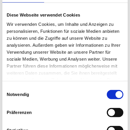
klassischen Brackets gelten zum Beispiel als sehr
hochwertig und bringen die Zähne auf schonende und
Diese Webseite verwendet Cookies
präzise Weise in Form. Herausnehmbare Zahnspangen
Wir verwenden Cookies, um Inhalte und Anzeigen zu
sind hingegen vielseitig und unkompliziert einsetzbar.
personalisieren, Funktionen für soziale Medien anbieten
Zudem lassen sie sich leicht reinigen. Die unsichtbaren
zu können und die Zugriffe auf unsere Website zu
Zahnspangen sind auf den Innenseiten angebracht und
analysieren. Außerdem geben wir Informationen zu Ihrer
deswegen für den Gegenüber nicht sichtbar. Das bringt
Verwendung unserer Website an unsere Partner für
nicht nur eine Reihe von Vorteilen mit sich, die
soziale Medien, Werbung und Analysen weiter. Unsere
Zahnspangen werden auch individuell an den
Partner führen diese Informationen möglicherweise mit
jeweiligen Patienten angepasst, um ein optimales
weiteren Daten zusammen, die Sie ihnen bereitgestellt
Ergebnis zu erzielen. Kieferorthopäde Dr. Hoffmann und
haben oder die sie im Rahmen Ihrer Nutzung der Dienste
sein Team sind zertifizierte Nutzer der WIN-Apparatur.
gesammelt haben.
Einwilligungsauswahl
Zögern Sie daher nicht, unsere Fachpraxis bei
Notwendig
Barsinghausen aufzusuchen, wenn Sie eine Zahnspange
wünschen.
Präferenzen
Kiefergelenktherapien,